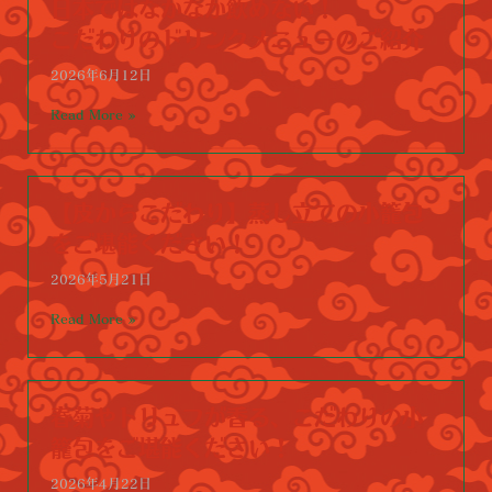
日本ではなかなか飲めない！
こだわりのドリンクメニューのご紹介
2026年6月12日
Read More »
【皮からこだわり】蒸し立ての小籠包
をご堪能ください！
2026年5月21日
Read More »
春菊やトリュフが香る、こだわりの小
籠包をご堪能ください！
2026年4月22日