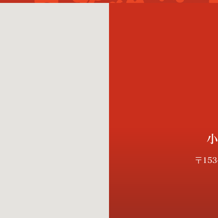
小
〒15